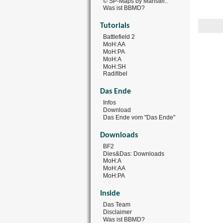
© SP-Maps by Manstei..
Was ist BBMD?
Tutorials
Battlefield 2
MoH:AA
MoH:PA
MoH:A
MoH:SH
Radifibel
Das Ende
Infos
Download
Das Ende vom "Das Ende"
Downloads
BF2
Dies&Das: Downloads
MoH:A
MoH:AA
MoH:PA
Inside
Das Team
Disclaimer
Was ist BBMD?