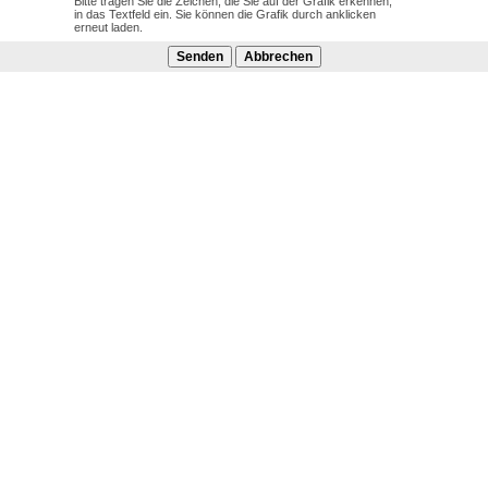
Bitte tragen Sie die Zeichen, die Sie auf der Grafik erkennen,
in das Textfeld ein. Sie können die Grafik durch anklicken
erneut laden.