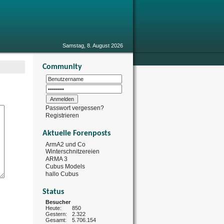
Samstag, 8. August 2026
Community
Passwort vergessen?
Registrieren
Aktuelle Forenposts
ArmA2 und Co
Winterschnitzereien
ARMA 3
Cubus Models
hallo Cubus
Status
Besucher
Heute:
850
Gestern:
2.322
Gesamt:
5.706.154