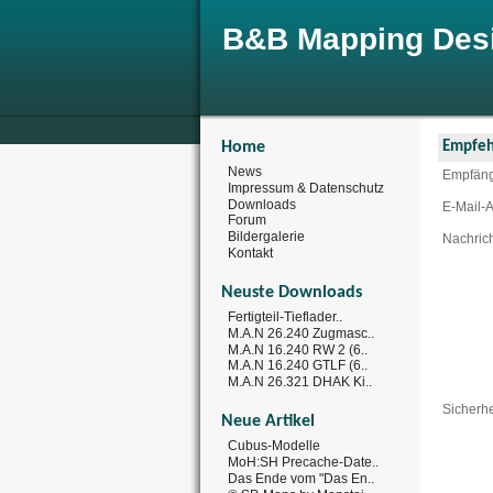
B&B Mapping Des
Home
Empfeh
News
Empfän
Impressum & Datenschutz
Downloads
E-Mail-
Forum
Bildergalerie
Nachric
Kontakt
Neuste Downloads
Fertigteil-Tieflader..
M.A.N 26.240 Zugmasc..
M.A.N 16.240 RW 2 (6..
M.A.N 16.240 GTLF (6..
M.A.N 26.321 DHAK Ki..
Sicherhe
Neue Artikel
Cubus-Modelle
MoH:SH Precache-Date..
Das Ende vom "Das En..