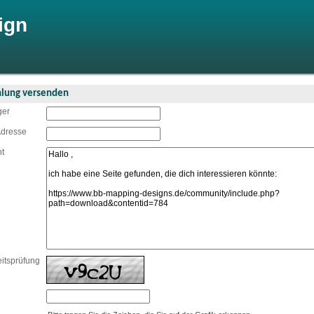
ign
lung versenden
ger
Adresse
ht
itsprüfung