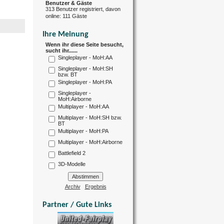
Benutzer & Gäste
313 Benutzer registriert, davon
online: 111 Gäste
Ihre Meinung
Wenn ihr diese Seite besucht,
sucht ihr......
Singleplayer - MoH:AA
Singleplayer - MoH:SH
bzw. BT
Singleplayer - MoH:PA
Singleplayer -
MoH:Airborne
Multiplayer - MoH:AA
Multiplayer - MoH:SH bzw.
BT
Multiplayer - MoH:PA
Multiplayer - MoH:Airborne
Battlefield 2
3D-Modelle
Archiv
Ergebnis
Partner / Gute Links