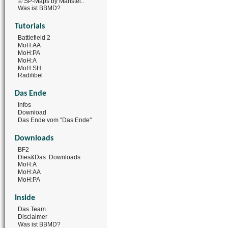
© SP-Maps by Manstei..
Was ist BBMD?
Tutorials
Battlefield 2
MoH:AA
MoH:PA
MoH:A
MoH:SH
Radifibel
Das Ende
Infos
Download
Das Ende vom "Das Ende"
Downloads
BF2
Dies&Das: Downloads
MoH:A
MoH:AA
MoH:PA
Inside
Das Team
Disclaimer
Was ist BBMD?