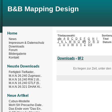
B&B Mapping Design
Home
Titelauswahl:
Sortier
alle
A
B
C
D
E
F
G
H
I
News
Titel
J
K
L
M
N
O
(
P
)
Q
R
S
Datum
Impressum & Datenschutz
T
U
V
W
X
Y
Z
0-9
Downloads
Forum
Bildergalerie
Kontakt
Downloads
BF2
»
Neuste Downloads
Es liegen zur Zeit, unter de
Fertigteil-Tieflader..
M.A.N 26.240 Zugmasc..
M.A.N 16.240 RW 2 (6..
M.A.N 16.240 GTLF (6..
M.A.N 26.321 DHAK Ki..
Neue Artikel
Cubus-Modelle
MoH:SH Precache-Date..
Das Ende vom "Das En..