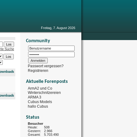
Freitag, 7. August 2026
Community
rte Suche
Passwort vergessen?
Registrieren
ownloads
Aktuelle Forenposts
ArmA2 und Co
Winterschnitzereien
ownloads
ARMA 3
Cubus Models
hallo Cubus
Status
Besucher
Heute:
508
Gestern:
2.966
Gesamt:
5.703.490