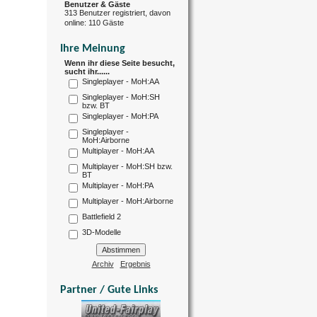
Benutzer & Gäste
313 Benutzer registriert, davon
online: 110 Gäste
Ihre Meinung
Wenn ihr diese Seite besucht,
sucht ihr......
Singleplayer - MoH:AA
Singleplayer - MoH:SH
bzw. BT
Singleplayer - MoH:PA
Singleplayer -
MoH:Airborne
Multiplayer - MoH:AA
Multiplayer - MoH:SH bzw.
BT
Multiplayer - MoH:PA
Multiplayer - MoH:Airborne
Battlefield 2
3D-Modelle
Archiv
Ergebnis
Partner / Gute Links