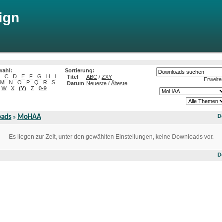
ign
wahl:
Sortierung:
C
D
E
F
G
H
I
Titel
ABC
/
ZXY
Erweite
M
N
O
P
Q
R
S
Datum
Neueste
/
Älteste
W
X
(
Y
)
Z
0-9
ads
MoHAA
D
»
Es liegen zur Zeit, unter den gewählten Einstellungen, keine Downloads vor.
D