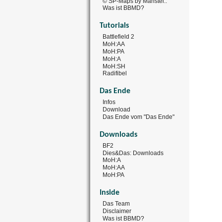
© SP-Maps by Manstei..
Was ist BBMD?
Tutorials
Battlefield 2
MoH:AA
MoH:PA
MoH:A
MoH:SH
Radifibel
Das Ende
Infos
Download
Das Ende vom "Das Ende"
Downloads
BF2
Dies&Das: Downloads
MoH:A
MoH:AA
MoH:PA
Inside
Das Team
Disclaimer
Was ist BBMD?