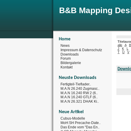
B&B Mapping Des
Home
Titelaus
alle
A
B
News
J
K
L
Impressum & Datenschutz
T
U
V
Downloads
Forum
Bildergalerie
Kontakt
Downlo
Neuste Downloads
Fertigteil-Tieflader..
M.A.N 26.240 Zugmasc..
M.A.N 16.240 RW 2 (6..
M.A.N 16.240 GTLF (6..
M.A.N 26.321 DHAK Ki..
Neue Artikel
Cubus-Modelle
MoH:SH Precache-Date..
Das Ende vom "Das En..