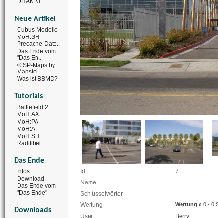
DHAK Ki..
Neue Artikel
Cubus-Modelle
MoH:SH
Precache-Date..
Das Ende vom
"Das En..
© SP-Maps by
Manstei..
Was ist BBMD?
Tutorials
Battlefield 2
MoH:AA
MoH:PA
MoH:A
MoH:SH
Radifibel
Das Ende
Id
7
Infos
Download
Name
Das Ende vom
"Das Ende"
Schlüsselwörter
Wertung
Wertung
ø 0 - 0 
Downloads
User
Berry