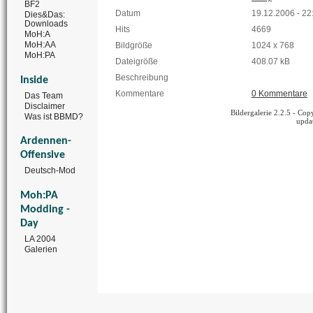
BF2
Datum
19.12.2006 - 22
Dies&Das:
Downloads
Hits
4669
MoH:A
MoH:AA
Bildgröße
1024 x 768
MoH:PA
Dateigröße
408.07 kB
Beschreibung
Inside
Kommentare
0 Kommentare
Das Team
Disclaimer
Bildergalerie 2.2.5 - C
Was ist BBMD?
upda
Ardennen-
Offensive
Deutsch-Mod
Moh:PA
Modding -
Day
LA 2004
Galerien