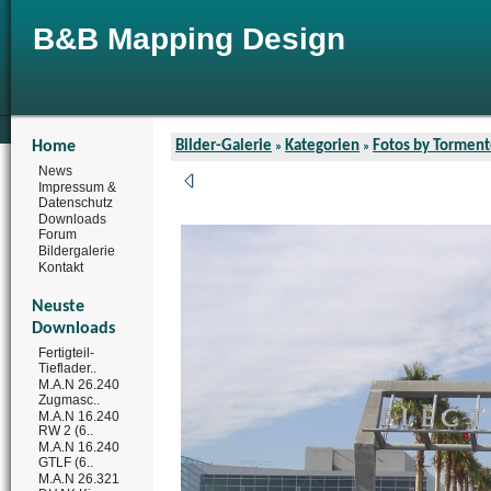
B&B Mapping Design
Home
Bilder-Galerie
Kategorien
Fotos by Torment
»
»
News
Impressum &
Datenschutz
Downloads
Forum
Bildergalerie
Kontakt
Neuste
Downloads
Fertigteil-
Tieflader..
M.A.N 26.240
Zugmasc..
M.A.N 16.240
RW 2 (6..
M.A.N 16.240
GTLF (6..
M.A.N 26.321