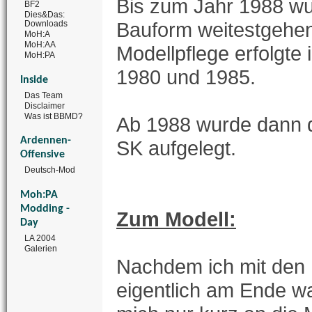
Bis zum Jahr 1988 wu
BF2
Dies&Das:
Bauform weitestgehen
Downloads
MoH:A
MoH:AA
Modellpflege erfolgte 
MoH:PA
1980 und 1985.
Inside
Das Team
Disclaimer
Was ist BBMD?
Ab 1988 wurde dann d
Ardennen-
SK aufgelegt.
Offensive
Deutsch-Mod
Moh:PA
Modding -
Zum Modell:
Day
LA 2004
Galerien
Nachdem ich mit den 
eigentlich am Ende wa