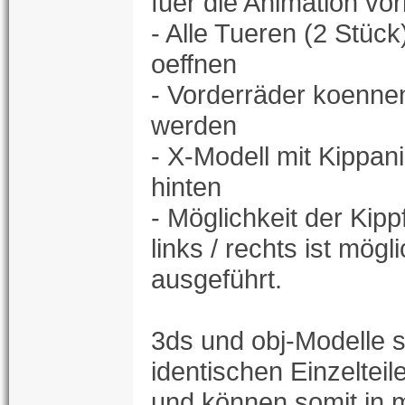
fuer die Animation vor
- Alle Tueren (2 Stück
oeffnen
- Vorderräder koenne
werden
- X-Modell mit Kippan
hinten
- Möglichkeit der Kip
links / rechts ist mögl
ausgeführt.
3ds und obj-Modelle s
identischen Einzelteil
und können somit in 