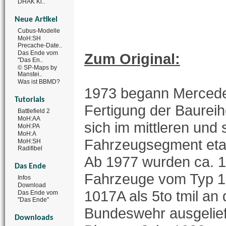
DHAK Ki..
Neue Artikel
Cubus-Modelle
MoH:SH
Precache-Date..
Das Ende vom
Zum Original:
"Das En..
© SP-Maps by
Manstei..
Was ist BBMD?
1973 begann Mercede
Tutorials
Fertigung der Baurei
Battlefield 2
MoH:AA
sich im mittleren un
MoH:PA
MoH:A
Fahrzeugsegment etab
MoH:SH
Radifibel
Ab 1977 wurden ca. 
Das Ende
Fahrzeuge vom Typ 1
Infos
Download
1017A als 5to tmil an 
Das Ende vom
"Das Ende"
Bundeswehr ausgelief
Downloads