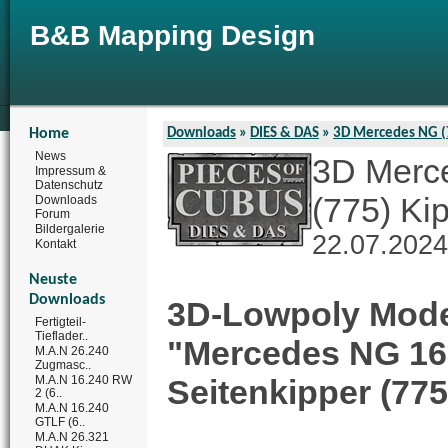
B&B Mapping Design
Home
Downloads
»
DIES & DAS
»
3D Mercedes NG (
News
3D Merc
Impressum &
Datenschutz
(775) Ki
Downloads
Forum
Bildergalerie
22.07.202
Kontakt
Neuste
Downloads
3D-Lowpoly Mode
Fertigteil-
Tieflader..
"Mercedes NG 16
M.A.N 26.240
Zugmasc..
M.A.N 16.240 RW
Seitenkipper (775
2 (6..
M.A.N 16.240
GTLF (6..
M.A.N 26.321