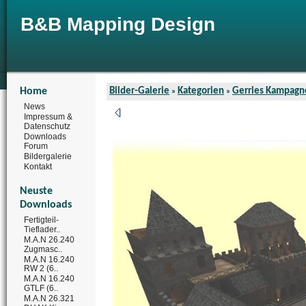
B&B Mapping Design
Home
Bilder-Galerie
Kategorien
Gerries Kampagn
»
»
News
Impressum &
Datenschutz
Downloads
Forum
Bildergalerie
Kontakt
Neuste
Downloads
Fertigteil-
Tieflader..
M.A.N 26.240
Zugmasc..
M.A.N 16.240
RW 2 (6..
M.A.N 16.240
GTLF (6..
M.A.N 26.321