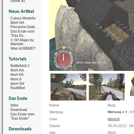
DHAK Ki..
Neue Artikel
Cubus-Modelle
MoH:SH
Precache-Date..
Das Ende vom
"Das En..
© SP-Maps by
Manstei..
Was ist BBMD?
Tutorials
Battlefield 2
MoH:AA
MoH:PA
MoH:A
MoH:SH
Radifibel
Das Ende
Name
Burg
Infos
Download
Wertung
Wertung
ø 0 - 0 
Das Ende vom
"Das Ende"
User
gboeck
Datum
28.04.2012 - 08
Downloads
Hits
4024