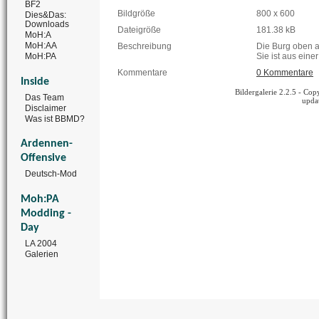
BF2
Bildgröße
800 x 600
Dies&Das:
Downloads
Dateigröße
181.38 kB
MoH:A
MoH:AA
Beschreibung
Die Burg oben a
MoH:PA
Sie ist aus eine
Kommentare
0 Kommentare
Inside
Bildergalerie 2.2.5 - C
Das Team
upda
Disclaimer
Was ist BBMD?
Ardennen-
Offensive
Deutsch-Mod
Moh:PA
Modding -
Day
LA 2004
Galerien